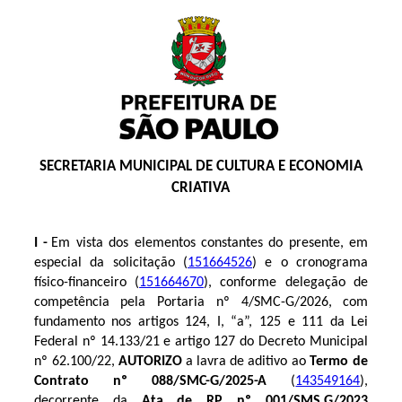
SECRETARIA MUNICIPAL DE CULTURA E ECONOMIA
CRIATIVA
I -
Em vista dos elementos constantes do presente, em
especial da solicitação (
151664526
) e o cronograma
físico-financeiro (
151664670
), conforme delegação de
competência pela Portaria nº 4/SMC-G/2026, com
fundamento nos artigos 124, I, “a”, 125 e 111 da Lei
Federal nº 14.133/21 e artigo 127 do Decreto Municipal
nº 62.100/22,
AUTORIZO
a lavra de aditivo ao
Termo de
Contrato nº 088/SMC-G/2025-A
(
143549164
),
decorrente da
Ata de RP nº 001/SMS.G/2023