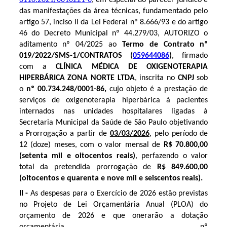
das manifestações da área técnicas, fundamentado pelo
artigo 57, inciso II da Lei Federal nº 8.666/93 e do artigo
46 do Decreto Municipal nº 44.279/03,
AUTORIZO
o
aditamento
nº 04/2025
ao
Termo de Contrato nº
019/2022/SMS-1/CONTRATOS
(
059644086
)
, firmado
com a
CLÍNICA MÉDICA DE OXIGENOTERAPIA
HIPERBÁRICA ZONA NORTE LTDA
,
inscrita no
CNPJ
sob
o
nº
00.734.248/0001-86,
cujo objeto é
a prestação
de
serviços de oxigenoterapia hiperbárica à pacientes
internados nas unidades hospitalares ligadas à
Secretaria Municipal da Saúde de São Paulo
objetiv
ando
a Prorrogação a partir de
03/03/2026
, pelo período de
12 (doze) meses, com
o valor mensal de
R$ 70.800,00
(setenta mil e oitocentos reais)
,
perfazendo o
valor
total
da pretendida prorrogação de
R$ 849.600,00
(oitocentos e quarenta e nove mil e seiscentos reais).
II -
As despesas para o Exercício de 2026
estão previstas
no Projeto de Lei Orçamentária Anual (PLOA) do
orçamento de 2026 e que onerarão a dotação
orçamentária nº