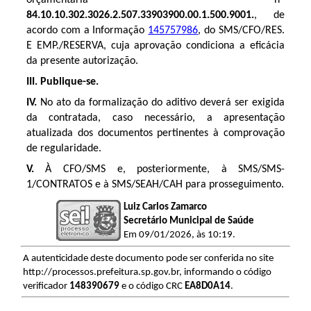
84.10.10.302.3026.2.507.33903900.00.1.500.9001.
, de
acordo com a Informação
145757986
, do
SMS/CFO/RES.
E EMP./RESERVA,
cuja aprovação condiciona a eficácia
da presente autorização.
III. Publique-se.
IV.
N
o ato da formalização do aditivo deverá ser exigida
da contratada, caso necessário, a apresentação
atualizada dos documentos pertinentes à comprovação
de regularidade.
V.
À CFO/SMS e, posteriormente, à SMS/SMS-
1/CONTRATOS e à
SMS/SEAH/CAH
para prosseguimento.
Luiz Carlos Zamarco
Secretário Municipal de Saúde
Em 09/01/2026, às 10:19.
A autenticidade deste documento pode ser conferida no site
http://processos.prefeitura.sp.gov.br, informando o código
verificador
148390679
e o código CRC
EA8D0A14
.