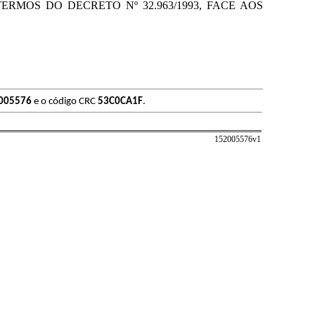
 TERMOS DO DECRETO Nº 32.963/1993, FACE AOS
005576
e o código CRC
53C0CA1F
.
152005576v
1