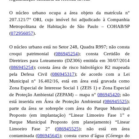
O núcleo urbano ocupa a área objeto da matrícula n°
207.121/7° ORI, cujo imóvel foi adjudicado à Companhia
Metropolitana de Habitação de São Paulo – COHAB/SP
(
072956057
).
O núcleo urbano está no Setor 248, Quadra R997; não consta
croqui patrimonial (
086945254
); consta Certidão de
Diretrizes para Loteamento (DZ306) emitida em 30/07/2014
(
086945254
); consta área de risco hidrológico R2 mapeada
pela Defesa Civil (
086945317
); de acordo com a Lei
Municipal n° 16.402/16, está em área está gravada como
Zona Especial de Interesse Social 1 (ZEIS 1) e Zona Especial
de Proteção Ambiental (ZEPAM) – mapa n°
086945420
; não
está inserida em Área de Proteção Ambiental (
086945525
);
parte da área se sobrepõe com área do Parque Municipal
Proposto (em implantação) “Linear Limoeiro Fase 1” e
Parque Municipal Proposto (em planejamento) “Linear
Limoeiro Fase 2” (
086945525
); não está em área
contaminada (
086945645
); consta curso d’água (Córrego do