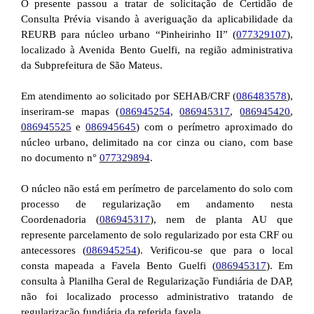
O presente passou a tratar de solicitação de Certidão de
Consulta Prévia visando à averiguação da aplicabilidade da
REURB para núcleo urbano “Pinheirinho II” (
077329107
),
localizado à Avenida Bento Guelfi, na região administrativa
da Subprefeitura de São Mateus.
Em atendimento ao solicitado por SEHAB/CRF (
086483578
),
inseriram-se mapas (
086945254
,
086945317
,
086945420
,
086945525
e
086945645
) com o perímetro aproximado do
núcleo urbano, delimitado na cor cinza ou ciano, com base
no documento n°
077329894
.
O núcleo não está em perímetro de parcelamento do solo com
processo de regularização em andamento nesta
Coordenadoria (
086945317
), nem de planta AU que
represente parcelamento de solo regularizado por esta CRF ou
antecessores (
086945254
). Verificou-se que para o local
consta mapeada a Favela Bento Guelfi (
086945317
). Em
consulta à Planilha Geral de Regularização Fundiária de DAP,
não foi localizado processo administrativo tratando de
regularização fundiária da referida favela.