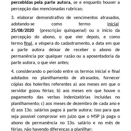
percebidas pela parte autora,
se e enquanto houver a
percepção das mencionadas rubricas;
3.
elaborar demonstrativo de vencimentos atrasados,
adotando-se como termo
inicial
25/08/2020
(prescrição quinquenal) ou o início da
percepção do abono, o que vier depois, e como
termo
final,
a véspera do cadastramento, a data em que
a parte autora deixar de receber o abono de
permanência por qualquer razão ou a aposentadoria da
parte autora, o que vier antes;
4. considerando o período entre os termos inicial e final
adotados no planilhamento de atrasados,
fornecer
cópias dos holerites referentes a) aos meses em que o
servidor gozou férias; b) aos meses em que houve o
pagamento das verbas indenizatórias incluídas no
planilhamento; c) a
os meses de dezembro de cada ano e
d) aos 13o. salários pagos à parte autora; isso para que
seja possível comprovar em juízo que o MSP já paga o
abono de permanência no 13o. salário e no mês de
férias, não havendo diferenças a planilhar;