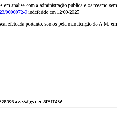
 em analise com a administração publica e os mesmo sem
23/0000072-9
indeferido em 12/09/2025.
al efetuada portanto, somos pela manutenção do A.M. em
528398
e o código CRC
8E5FE456
.