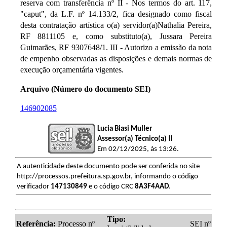
reserva com transferência nº II - Nos termos do art. 117,
"caput", da L.F. nº 14.133/2, fica designado como fiscal
desta contratação artística o(a) servidor(a)Nathalia Pereira,
RF 8811105 e, como substituto(a), Jussara Pereira
Guimarães, RF 9307648/1. III - Autorizo a emissão da nota
de empenho observadas as disposições e demais normas de
execução orçamentária vigentes.
Arquivo (Número do documento SEI)
146902085
Lucia Biasi Muller
Assessor(a) Técnico(a) II
Em 02/12/2025, às 13:26.
A autenticidade deste documento pode ser conferida no site
http://processos.prefeitura.sp.gov.br, informando o código
verificador
147130849
e o código CRC
8A3F4AAD
.
Tipo:
Referência:
Processo nº
SEI nº