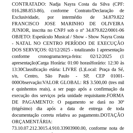
CONTRATADO: Nadja Nayra Costa da Silva (CPF:
016.288.853-86), conforme Contrato/Declaração de
Exclusividade, por intermédio de 34.879.822
FRANCISCO JOSE MARINHO DE OLIVEIRA
JUNIOR, inscrita no CNPJ sob o nº 34.879.822/0001-06
OBJETO: Espetáculo Musical / Show - Show Nayra Costa
- NATAL NO CENTRO PERÍODO DE EXECUÇÃO
DOS SERVIÇOS: 02/12/2025 - totalizando 1 apresentação
conforme cronograma:terça-feira: 02/12/2025 (1
apresentação)Carga Horária: 01:00 horasHorário: 12:30 às
13:30Classificação etária: LIVRE (L)Local: Praça da Sé,
s/n, Centro, São Paulo - SP, CEP 01001-
000Observação:VALOR GLOBAL: R$ 3.500,00 (tres mil
e quinhentos reais), a ser pago após a confirmação da
execução dos serviços pela unidade requisitante.FORMA
DE PAGAMENTO: O pagamento se dará no 30º
(trigésimo) dia após a data de entrega de toda
documentação correta relativa ao pagamento.DOTAÇÃO
ORÇAMENTÁRIA:
73.10.07.212.3015.4.910.33903900.00, conforme nota de