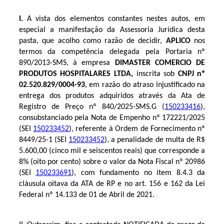
I.
A vista dos elementos constantes nestes autos, em
especial a manifestação da Assessoria Jurídica desta
pasta, que acolho como razão de decidir,
APLICO
nos
termos da competência delegada pela Portaria nº
890/2013-SMS,
à empresa
DIMASTER COMERCIO DE
PRODUTOS HOSPITALARES LTDA,
inscrita sob
CNPJ nº
02.520.829/0004-93
,
em razão do atraso injustificado na
entrega dos produtos adquiridos através da Ata de
Registro de Preço
nº 840/2025-SMS.G (
150233416
)
,
consubstanciado pela Nota de Empenho
nº 172221/2025
(SEI
150233452
)
, referente à Ordem de Fornecimento
nº
8449/25-1 (SEI
150233452
)
, a penalidade de multa de
R$
5.600,00 (cinco mil e seiscentos reais)
que corresponde a
8% (oito por cento) sobre o valor da Nota Fiscal nº 20986
(SEI
150233691
)
, com fundamento no item 8.4.3 da
cláusula oitava da ATA de RP e no art. 156 e 162 da Lei
Federal nº 14.133 de 01 de Abril de 2021.