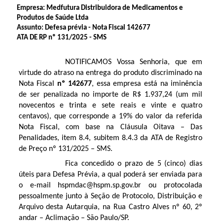
Empresa: Medfutura Distribuidora de Medicamentos e
Produtos de Saúde Ltda
Assunto: Defesa prévia - Nota Fiscal 142677
ATA DE RP nº 131/2025 - SMS
NOTIFICAMOS Vossa Senhoria, que em
virtude do atraso na entrega do produto discriminado na
Nota Fiscal
nº 142677
, essa empresa está na iminência
de ser penalizada no importe de R$ 1.937,24 (um mil
novecentos e trinta e sete reais e vinte e quatro
centavos), que corresponde a 19% do valor da referida
Nota Fiscal, com base na Cláusula Oitava – Das
Penalidades, item 8.4, subitem 8.4.3 da ATA de Registro
de Preço nº 131/2025 – SMS.
Fica concedido o prazo de 5 (cinco) dias
úteis para Defesa Prévia, a qual poderá ser enviada para
o e-mail hspmdac@hspm.sp.gov.br ou protocolada
pessoalmente junto à Seção de Protocolo, Distribuição e
Arquivo desta Autarquia, na Rua Castro Alves nº 60, 2º
andar – Aclimação – São Paulo/SP.