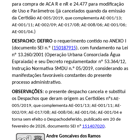
para compra de ACA R e nR e 24.477 para modificação
de Uso e Parâmetros (já cancelados quando da emissão
da Certidão
AE-005/2019, que complementa AE-001/13;
AE-001/11; AE-002/09; AE-017/08; AE-008/06; AE-001/06;
)
AE-001/04.
DESPACHO: DEFIRO
o requerimento contido no ANEXO I
(documento SEI n.º (
150187915
), com fundamento na Lei
nº 13.260/2001 (Operação Urbana Consorciada Água
Espraiada) e seu Decreto regulamentador nº 53.364/12,
Instrução Normativa SMDU n.º 05/2019, considerando as
manifestações favoráveis constantes do presente
processo administrativo.
OBSERVAÇÕES:
o presente despacho cancela e substitui
os Despachos que deram origem as Certidões nºs
AE-
005/2019, que complementa AE-001/13; AE-001/11; AE-
002/09; AE-017/08; AE-008/06; AE-001/06; AE-001/04 e
torna sem efeito o Despachodeferido, publicado em 20 de
fevereiro de 2026, documento SEI nº
151407020
.
Andre Goncalves dos Ramos