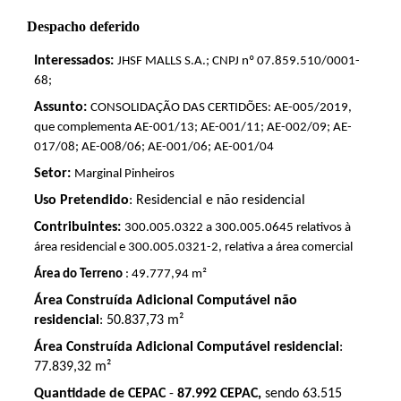
Despacho deferido
Interessados:
JHSF MALLS S.A.; CNPJ nº 07.859.510/0001-
68;
Assunto:
CONSOLIDAÇÃO DAS CERTIDÕES: AE-005/2019,
que complementa AE-001/13; AE-001/11; AE-002/09; AE-
017/08; AE-008/06; AE-001/06; AE-001/04
Setor:
Marginal Pinheiros
Uso Pretendido
: Residencial e não residencial
Contribuintes:
300.005.0322 a 300.005.0645 relativos à
área residencial e 300.005.0321-2, relativa a área comercial
Área do Terreno
: 49.777,94 m²
Área Construída Adicional Computável não
residencial
: 50.837,73 m²
Área Construída Adicional Computável residencial
:
77.839,32 m²
Quantidade de CEPAC
-
87.992
CEPAC,
sendo 63.515