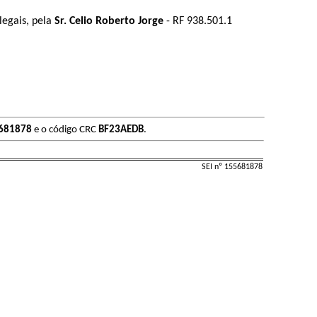
egais, pela 
Sr. Celio Roberto Jorge
 - RF 938.501.1
681878
e o código CRC
BF23AEDB
.
SEI nº 155681878