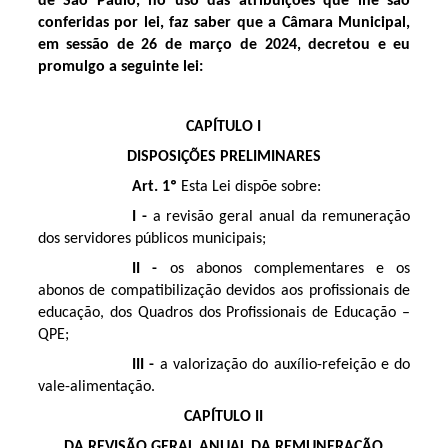
de São Paulo
, no uso das atribuições que lhe são
conferidas por lei, faz saber que a Câmara Municipal,
em sessão de 26 de março de 2024, decretou e eu
promulgo a seguinte lei:
CAPÍTULO I
DISPOSIÇÕES PRELIMINARES
Art. 1º
Esta Lei dispõe sobre:
I -
a revisão geral anual da remuneração
dos servidores públicos municipais;
II -
os abonos complementares e os
abonos de compatibilização devidos aos profissionais de
educação, dos Quadros dos Profissionais de Educação –
QPE;
III -
a valorização do auxílio-refeição e do
vale-alimentação.
CAPÍTULO II
DA REVISÃO GERAL ANUAL DA REMUNERAÇÃO