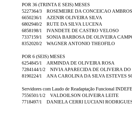
POR 36 (TRINTA E SEIS) MESES
5227364/3 ROSEMEIRE DA CONCEICAO AMBR
6650236/1 AZENIR OLIVEIRA SILVA
6802940/2 RUTE DA SILVA LUCENA
6858198/1 IVANDETE DE CASTRO VELOSO
7337159/1 SONIA BARBOSA DE OLIVEIRA CA
8352020/2 WAGNER ANTONIO THEOFILO
POR 6 (SEIS) MESES
6254845/1 ARMINDA DE OLIVEIRA ROSA
7284144/1/2 NIVIA APARECIDA DE OLIVEIRA 
8190224/1 ANA CAROLINA DA SILVA ESTEVES
Servidores com Laudo de Readaptação Funcional IN
7556501/1/2 VALDOILSON OLIVEIRA LEITE
7718497/1 DANIELA CERRI LUCIANI RODRIG