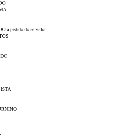
SSADO
 LIMA
DO a pedido do servidor
ANTOS
A
FERIDO
OS
ELISTA
A
ATURNINO