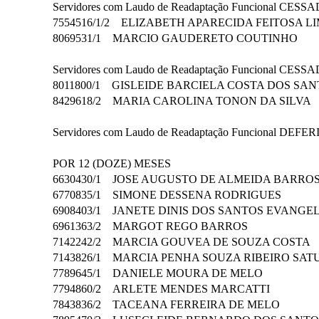
Servidores com Laudo de Readaptação Funcional CE
7554516/1/2 ELIZABETH APARECIDA FEITOSA
8069531/1 MARCIO GAUDERETO COUTINHO
Servidores com Laudo de Readaptação Funcional CESSA
8011800/1 GISLEIDE BARCIELA COSTA DOS S
8429618/2 MARIA CAROLINA TONON DA SILV
Servidores com Laudo de Readaptação Funcional DE
POR 12 (DOZE) MESES
6630430/1 JOSE AUGUSTO DE ALMEIDA BARR
6770835/1 SIMONE DESSENA RODRIGUES
6908403/1 JANETE DINIS DOS SANTOS EVANG
6961363/2 MARGOT REGO BARROS
7142242/2 MARCIA GOUVEA DE SOUZA COST
7143826/1 MARCIA PENHA SOUZA RIBEIRO S
7789645/1 DANIELE MOURA DE MELO
7794860/2 ARLETE MENDES MARCATTI
7843836/2 TACEANA FERREIRA DE MELO