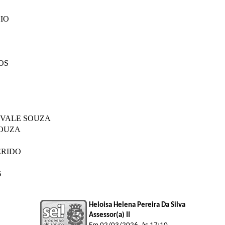
OSIO
MPOS
DO VALE SOUZA
 SOUZA
DEFERIDO
UES
Heloisa Helena Pereira Da Silva
Assessor(a) II