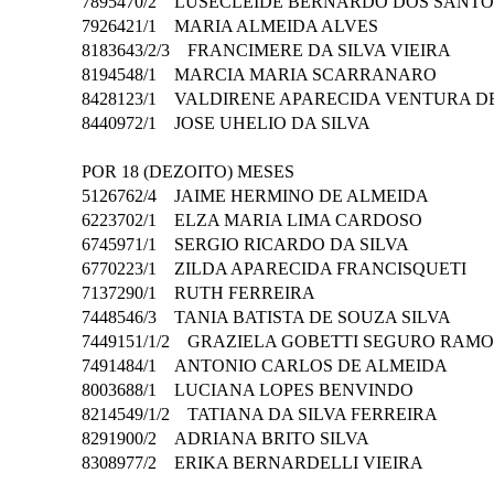
7895470/2 LUSECLEIDE BERNARDO DOS SAN
7926421/1 MARIA ALMEIDA ALVES
8183643/2/3 FRANCIMERE DA SILVA VIEIRA
8194548/1 MARCIA MARIA SCARRANARO
8428123/1 VALDIRENE APARECIDA VENTURA
8440972/1 JOSE UHELIO DA SILVA
POR 18 (DEZOITO) MESES
5126762/4 JAIME HERMINO DE ALMEIDA
6223702/1 ELZA MARIA LIMA CARDOSO
6745971/1 SERGIO RICARDO DA SILVA
6770223/1 ZILDA APARECIDA FRANCISQUETI
7137290/1 RUTH FERREIRA
7448546/3 TANIA BATISTA DE SOUZA SILVA
7449151/1/2 GRAZIELA GOBETTI SEGURO RA
7491484/1 ANTONIO CARLOS DE ALMEIDA
8003688/1 LUCIANA LOPES BENVINDO
8214549/1/2 TATIANA DA SILVA FERREIRA
8291900/2 ADRIANA BRITO SILVA
8308977/2 ERIKA BERNARDELLI VIEIRA