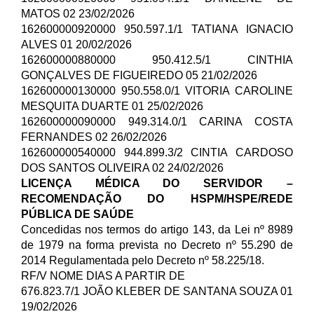
MATOS 02 23/02/2026
162600000920000 950.597.1/1 TATIANA IGNACIO
ALVES 01 20/02/2026
162600000880000 950.412.5/1 CINTHIA
GONÇALVES DE FIGUEIREDO 05 21/02/2026
162600000130000 950.558.0/1 VITORIA CAROLINE
MESQUITA DUARTE 01 25/02/2026
162600000090000 949.314.0/1 CARINA COSTA
FERNANDES 02 26/02/2026
162600000540000 944.899.3/2 CINTIA CARDOSO
DOS SANTOS OLIVEIRA 02 24/02/2026
LICENÇA MÉDICA DO SERVIDOR –
RECOMENDAÇÃO DO HSPM/HSPE/REDE
PÚBLICA DE SAÚDE
Concedidas nos termos do artigo 143, da Lei nº 8989
de 1979 na forma prevista no Decreto nº 55.290 de
2014 Regulamentada pelo Decreto nº 58.225/18.
RF/V NOME DIAS A PARTIR DE
676.823.7/1 JOÃO KLEBER DE SANTANA SOUZA 01
19/02/2026