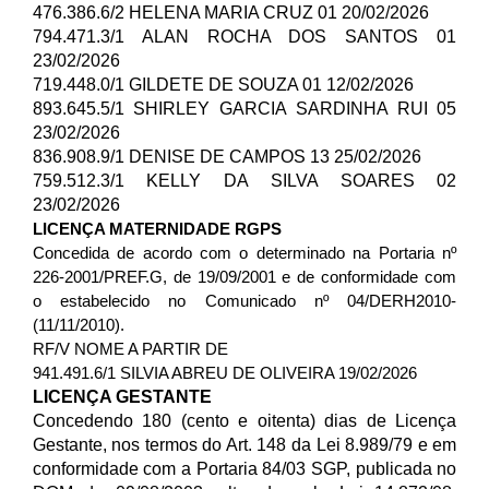
476.386.6/2 HELENA MARIA CRUZ 01 20/02/2026
794.471.3/1 ALAN ROCHA DOS SANTOS 01
23/02/2026
719.448.0/1 GILDETE DE SOUZA 01 12/02/2026
893.645.5/1 SHIRLEY GARCIA SARDINHA RUI 05
23/02/2026
836.908.9/1 DENISE DE CAMPOS 13 25/02/2026
759.512.3/1 KELLY DA SILVA SOARES 02
23/02/2026
LICENÇA MATERNIDADE RGPS
Concedida de acordo com o determinado na Portaria nº
226-2001/PREF.G, de 19/09/2001 e de conformidade com
o estabelecido no Comunicado nº 04/DERH2010-
(11/11/2010).
RF/V NOME A PARTIR DE
941.491.6/1 SILVIA ABREU DE OLIVEIRA 19/02/2026
LICENÇA GESTANTE
Concedendo 180 (cento e oitenta) dias de Licença
Gestante, nos termos do Art. 148 da Lei 8.989/79 e em
conformidade com a Portaria 84/03 SGP, publicada no