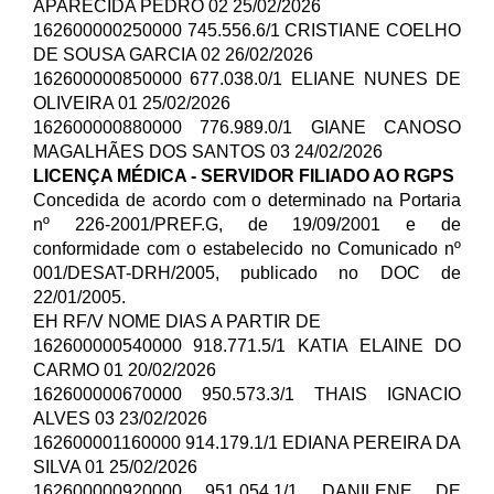
APARECIDA PEDRO 02 25/02/2026
162600000250000 745.556.6/1
CRISTIANE COELHO
DE SOUSA GARCIA 02 26/02/2026
162600000850000 677.038.0/1 ELIANE NUNES DE
OLIVEIRA 01 25/02/2026
162600000880000 776.989.0/1 GIANE CANOSO
MAGALHÃES DOS SANTOS 03 24/02/2026
LICENÇA MÉDICA - SERVIDOR FILIADO AO RGPS
Concedida de acordo com o determinado na Portaria
nº 226-2001/PREF.G, de 19/09/2001 e de
conformidade com o estabelecido no Comunicado nº
001/DESAT-DRH/2005, publicado no DOC de
22/01/2005.
EH RF/V NOME DIAS A PARTIR DE
162600000540000 918.771.5/1 KATIA ELAINE DO
CARMO 01 20/02/2026
162600000670000 950.573.3/1 THAIS IGNACIO
ALVES 03 23/02/2026
162600001160000 914.179.1/1 EDIANA PEREIRA DA
SILVA 01 25/02/2026
162600000920000 951.054.1/1 DANILENE DE