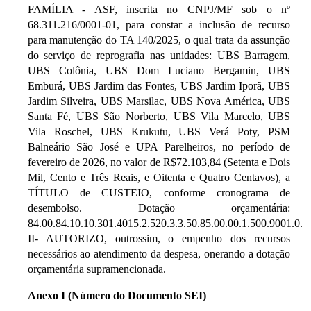
FAMÍLIA - ASF, inscrita no CNPJ/MF sob o nº
68.311.216/0001-01, para constar a inclusão de recurso
para manutenção do TA 140/2025, o qual trata da assunção
do serviço de reprografia nas unidades: UBS Barragem,
UBS Colônia, UBS Dom Luciano Bergamin, UBS
Emburá, UBS Jardim das Fontes, UBS Jardim Iporã, UBS
Jardim Silveira, UBS Marsilac, UBS Nova América, UBS
Santa Fé, UBS São Norberto, UBS Vila Marcelo, UBS
Vila Roschel, UBS Krukutu, UBS Verá Poty, PSM
Balneário São José e UPA Parelheiros, no período de
fevereiro de 2026, no valor de R$72.103,84 (Setenta e Dois
Mil, Cento e Três Reais, e Oitenta e Quatro Centavos), a
TÍTULO de CUSTEIO, conforme cronograma de
desembolso. Dotação orçamentária:
84.00.84.10.10.301.4015.2.520.3.3.50.85.00.00.1.500.9001.0.
II- AUTORIZO, outrossim, o empenho dos recursos
necessários ao atendimento da despesa, onerando a dotação
orçamentária supramencionada.
Anexo I (Número do Documento SEI)