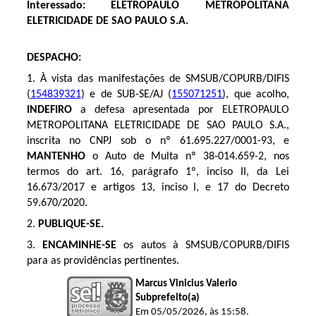
Interessado: ELETROPAULO METROPOLITANA
ELETRICIDADE DE SAO PAULO S.A.
DESPACHO:
1. À vista das manifestações de SMSUB/COPURB/DIFIS
(
154839321
) e de SUB-SE/AJ (
155071251
), que acolho,
INDEFIRO
a defesa apresentada por ELETROPAULO
METROPOLITANA ELETRICIDADE DE SAO PAULO S.A.,
inscrita no CNPJ sob o nº 61.695.227/0001-93, e
MANTENHO
o Auto de Multa nº 38-014.659-2, nos
termos do art. 16, parágrafo 1º, inciso II, da Lei
16.673/2017 e artigos 13, inciso I, e 17 do Decreto
59.670/2020.
2.
PUBLIQUE-SE.
3.
ENCAMINHE-SE
os autos à SMSUB/COPURB/DIFIS
para as providências pertinentes.
Marcus Vinicius Valerio
Subprefeito(a)
Em 05/05/2026, às 15:58.