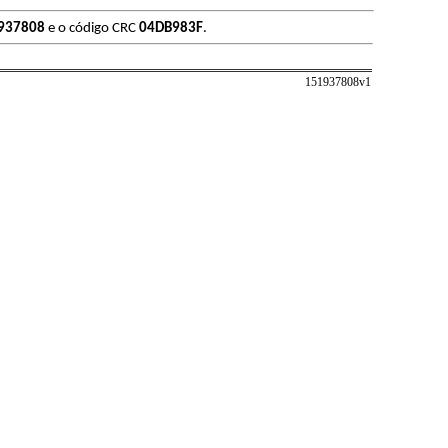
937808
e o código CRC
04DB983F
.
151937808v
1