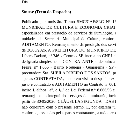
Dia
Síntese (Texto do Despacho)
Publicado por omissão. Termo SMC/CAF/SLC
MUNICIPAL DE CULTURA E ECONOMIA CRIATIV
especializada em prestação de serviços de iluminação,
unidades da Secretaria Municipal de Cultura, confo
ADITAMENTO: Remanejamento da prestação dos serviços d
de 30/05/2026. A PREFEITURA DO MUNICÍPIO D
Líbero Badaró, nº 346 - Centro - SP, incrita no CNP
designada simplesmente CONTRATANTE, e de outro a
Freire, nº 1.056 - Bairro Nogueira - Guararema - SP -
procuradora Sra. SHEILA RIBEIRO DOS SANTOS, portado
apenas CONTRATADA, tendo em vista o despacho exarado
justo e contratado o ADITAMENTO ao Contrato n° 00
inciso I, alínea "a", e §1º da Lei Federal n.º 8.666/93 
remanejamento integral dos serviços de iluminação, inc
partir de 30/05/2026. CLÁUSULA SEGUNDA - DAS DISP
não colidirem com o presente Termo. E, por estarem just
conforme, assinadas pelas partes contratantes, a tudo