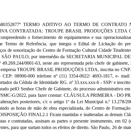
 Nº 1580352877º TERMO ADITIVO AO TERMO DE CONTRATO
A CONTRATADA: TROUPE BRASIL PRODUÇÕES LTDA OBJET
 compreedendo o fornecimento de equipamentos e sua operacionalizaç
rme Termo de Referência, que integra o Edital de Licitação do
e sonorização do Centro de Formação Cultural Cidade Tiradentes pa
E SÃO PAULO, por intermédio da SECRETARIA MUNICIPAL D
J nº 49.269.244/0001-63, neste ato representada pelo chefe de g
 empresa TROUPE BRASIL PRODUÇÕES LTDA, inscrita no CNPJ nº 6
 CEP: 08900-000 telefone nº (11) 3354-0022/ 4693-1817, e- mail: c
r da Cédula de Identidade RG. nº 33.xxx.xxx-6 - SSP/ e inscrito 
 pelO Senhor Chefe de Gabinete, do processo administrativo em ep
1/SMC-G/2022, para fazer constar: CLÁUSULA PRIMEIRA - DO PRAZ
e alterações posteriores, c/c o artigo 1º da Lei Municipal n.º 13.278
luindo as horas de mão de obra especializada, do Centro de Formação
OSIÇÃO FINAL2.1 Ficam mantidas e inalteradas as demais Cláus
as e contratadas, assinam as partes o presente instrumento, em 02 (d
 presentes, para que surtam todos os efeitos de direito. São Paulo