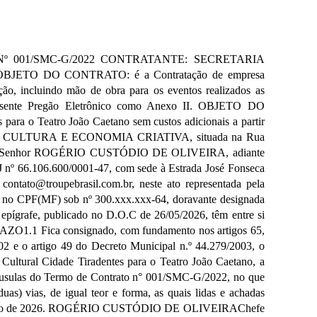
 Nº 001/SMC-G/2022 CONTRATANTE: SECRETARIA
O DO CONTRATO: é a Contratação de empresa
ão, incluindo mão de obra para os eventos realizados as
 presente Pregão Eletrônico como Anexo II. OBJETO DO
ra o Teatro João Caetano sem custos adicionais a partir
E CULTURA E ECONOMIA CRIATIVA, situada na Rua
abinete, Senhor ROGÉRIO CUSTÓDIO DE OLIVEIRA, adiante
6.106.600/0001-47, com sede à Estrada José Fonseca
ontato@troupebrasil.com.br, neste ato representada pela
no CPF(MF) sob nº 300.xxx.xxx-64, doravante designada
ígrafe, publicado no D.O.C de 26/05/2026, têm entre si
O1.1 Fica consignado, com fundamento nos artigos 65,
/2002 e o artigo 49 do Decreto Municipal n.º 44.279/2003, o
 Cultural Cidade Tiradentes para o Teatro João Caetano, a
ulas do Termo de Contrato n° 001/SMC-G/2022, no que
uas) vias, de igual teor e forma, as quais lidas e achadas
, 26 de maio de 2026. ROGÉRIO CUSTÓDIO DE OLIVEIRAChefe