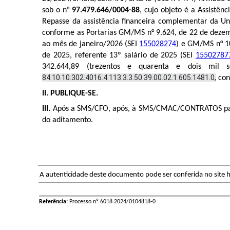
sob o n°
97.479.646/0004-88
, cujo objeto é a Assistê
Repasse da assistência financeira complementar da Uni
conforme as
Portarias GM/MS n° 9.624, de 22 de deze
ao mês de janeiro/2026 (SEI
155028274
) e GM/MS n° 10
de 2025, referente 13º salário de 2025 (SEI
15502787
342.644,89 (trezentos e quarenta e dois mil 
84.10.10.302.4016.4.113.3.3.50.39.00.02.1.605.1481.0,
co
II.
PUBLIQUE-SE.
III.
Após a SMS/CFO, após, à SMS/CMAC/CONTRATOS para p
do aditamento.
A autenticidade deste documento pode ser conferida no site h
Referência:
Processo nº 6018.2024/0104818-0