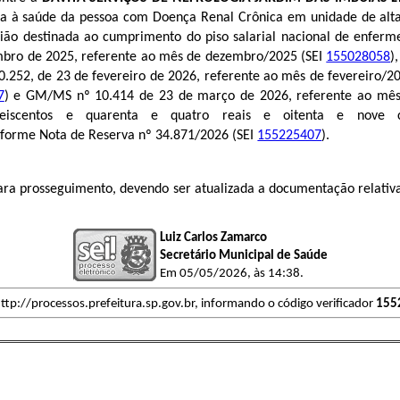
ncia à saúde da pessoa com Doença Renal Crônica em unidade de al
ão destinada ao cumprimento do piso salarial nacional de enferme
mbro de 2025, referente ao mês de dezembro/2025 (SEI
155028058
)
.252, de 23 de fevereiro de 2026, referente ao mês de fevereiro/2
7
) e GM/MS nº 10.414 de 23 de março de 2026, referente ao mê
seiscentos e quarenta e quatro reais e oitenta e nove c
nforme
Nota de Reserva nº 34.871/2026
(SEI
155225407
)
.
rosseguimento, devendo ser atualizada a documentação relativa à 
Luiz Carlos Zamarco
Secretário Municipal de Saúde
Em 05/05/2026, às 14:38.
ttp://processos.prefeitura.sp.gov.br, informando o código verificador
155