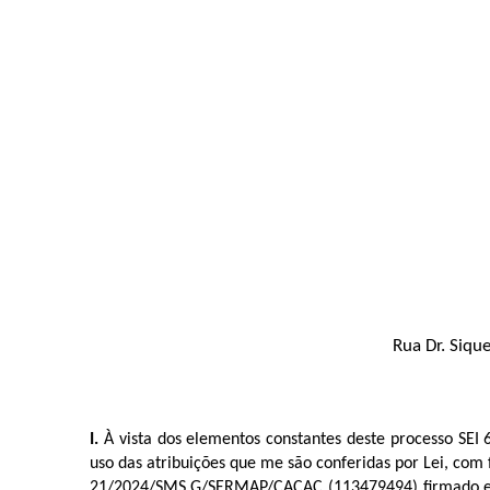
Rua Dr. Siqu
I.
À vista dos elementos constantes deste processo SEI 
uso das atribuições que me são conferidas por Lei, com 
21/2024/SMS.G/SERMAP/CACAC (
113479494
) firmado 