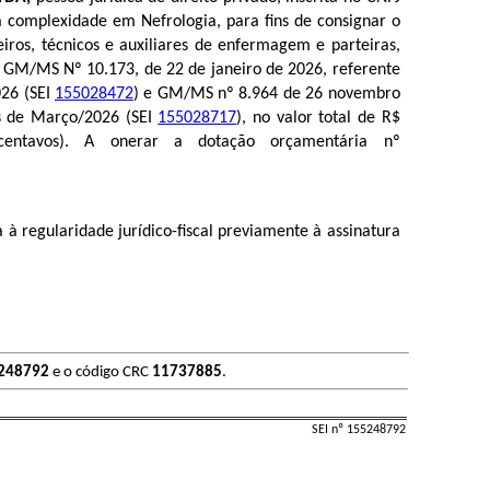
ta complexidade em Nefrologia
, para fins de
consignar
o
iros, técnicos e auxiliares de enfermagem e parteiras,
, GM/MS Nº 10.173, de 22 de janeiro de 2026, referente
026 (SEI
155028472
) e GM/MS nº 8.964 de 26 novembro
s de Março/2026 (SEI
155028717
), no valor total de R$
entavos). A
onerar a dotação orçamentária nº
regularidade jurídico-fiscal previamente à assinatura
248792
e o código CRC
11737885
.
SEI nº 155248792