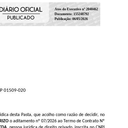
Atos do Executivo nº 2040462
Documento: 155248792
Publicação: 06/05/2026
CEP 01509-020
dica desta Pasta, que acolho como razão de decidir, no
RIZO
o aditamento n
º 07/2026
ao
Termo de Contrato Nº
LTDA
,
pessoa jurídica de direito privado, inscrita no CNPJ