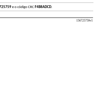
725759
e o código CRC
F4B8ADCD
.
156725759v
1