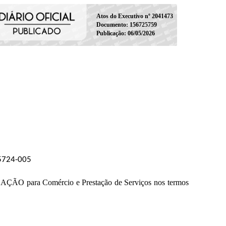
Atos do Executivo nº 2041473
Documento: 156725759
Publicação: 06/05/2026
05724-005
para Comércio e Prestação de Serviços nos termos